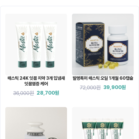
매스틱 24K 잇몸 치약 3개 입냄새
발명특허 매스틱 오일 1개월 60캡슐
잇몸염증 케어
72,000원
39,900원
36,000원
28,700원