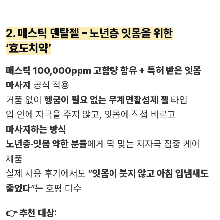
2. 매스틱 덴탈젤 – 노년층 잇몸을 위한
‘효도치약’
매스틱 100,000ppm 고함량 함유 + 특허 받은 잇몸
마사지
공식 적용
거품 없이
헹굼이 필요 없는 무계면활성제 젤
타입
입 안에 자극을 주지 않고, 잇몸에 직접 바르고
마사지하는 방식
노년층·잇몸 약한 분들
에게 딱 맞는 저자극 집중 케어
제품
실제 사용 후기에서도 “
잇몸이 붓지 않고 아침 입냄새도
줄었다
”는 호평 다수
👉 추천 대상: