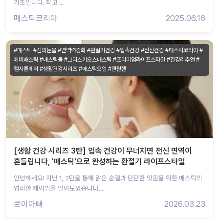
기초입니다. 작고 ...
매스틱코리아
2025.06.16
#매스틱 #신의눈물 #면역력강화 #환절기건강 #입속건강 #전신건강 #매스틱코리아 #
에버매스틱 #매스틱몰 #그리스키오스매스틱 #프리미엄라이프스타일 #건강리추얼 #
헬시플레저 #생활건강시리즈 #매스틱오일 #덴탈젤
[생활 건강 시리즈 3탄] 입속 건강이 무너지면 전신 면역이
흔들립니다, '매스틱'으로 완성하는 환절기 라이프스타일
안녕하세요! 지난 1, 2탄을 통해 맑은 숨결과 탄탄한 잇몸을 위한 매스틱의
영리한 케어법을 알아보았습니다....
로이아빠
2026.03.23