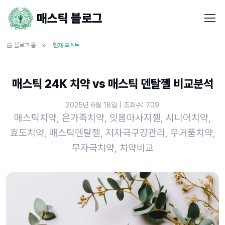
매스틱 블로그
블로그 홈
현재 포스트
매스틱 24K 치약 vs 매스틱 덴탈젤 비교분석
2025년 6월 18일 | 조회수: 709
매스틱치약, 온가족치약, 잇몸마사지젤, 시니어치약,
효도치약, 매스틱덴탈젤, 저자극구강관리, 무거품치약,
무자극치약, 치약비교