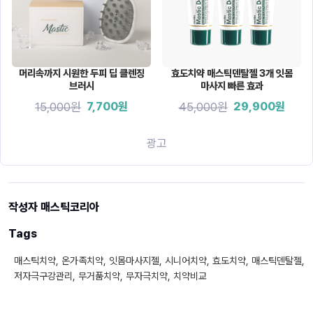
머리속까지 시원한 두피 딥 클렌징
효도치약 매스틱덴탈젤 3개 잇몸
브러시
마사지 빠른 효과
15,000원
45,000원
7,700원
29,900원
광고
작성자 매스틱코리아
Tags
매스틱치약, 온가족치약, 잇몸마사지젤, 시니어치약, 효도치약, 매스틱덴탈젤,
저자극구강관리, 무거품치약, 무자극치약, 치약비교