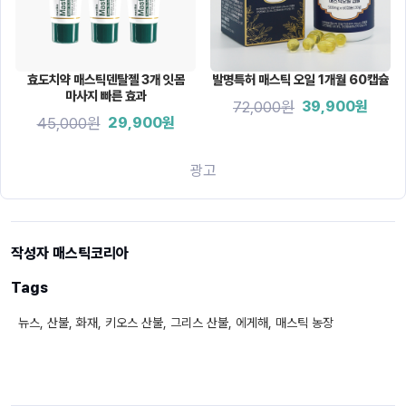
효도치약 매스틱덴탈젤 3개 잇몸
발명특허 매스틱 오일 1개월 60캡슐
마사지 빠른 효과
72,000원
39,900원
45,000원
29,900원
광고
작성자 매스틱코리아
Tags
뉴스, 산불, 화재, 키오스 산불, 그리스 산불, 에게해, 매스틱 농장