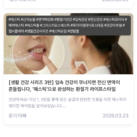
#매스틱 #신의눈물 #면역력강화 #환절기건강 #입속건강 #전신건강 #매스틱코리아 #
에버매스틱 #매스틱몰 #그리스키오스매스틱 #프리미엄라이프스타일 #건강리추얼 #
헬시플레저 #생활건강시리즈 #매스틱오일 #덴탈젤
[생활 건강 시리즈 3탄] 입속 건강이 무너지면 전신 면역이
흔들립니다, '매스틱'으로 완성하는 환절기 라이프스타일
안녕하세요! 지난 1, 2탄을 통해 맑은 숨결과 탄탄한 잇몸을 위한 매스틱의
영리한 케어법을 알아보았습니다....
로이아빠
2026.03.23