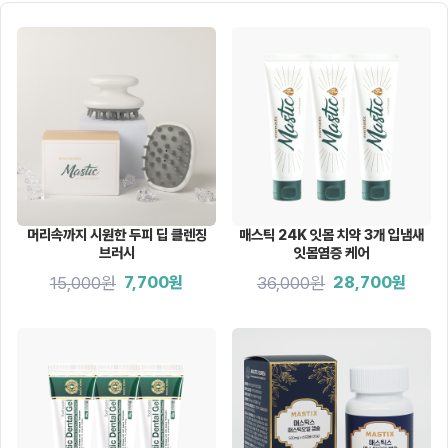
머리속까지 시원한 두피 딥 클렌징
매스틱 24K 잇몸 치약 3개 입냄새
브러시
잇몸염증 케어
15,000원
36,000원
7,700원
28,700원