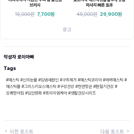
브러시
마사지 빠른 효과
15,000원
45,000원
7,700원
29,900원
광고
작성자 로이아빠
Tags
#매스틱 #신의눈물 #입냄새원인 #구취제거 #매스틱코리아 #에버매스틱 #
매스틱몰 #그리스키오스매스틱 #구강건강 #천연항균 #환절기건강 #
상쾌한아침 #입안정화 #프리미엄케어 #생활건강시리즈
이전 포스트
다음 포스트