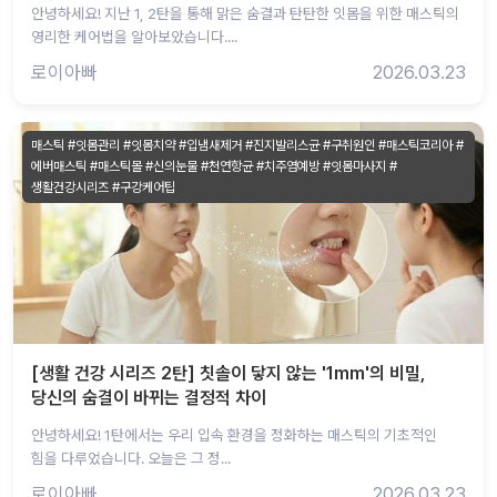
안녕하세요! 지난 1, 2탄을 통해 맑은 숨결과 탄탄한 잇몸을 위한 매스틱의
영리한 케어법을 알아보았습니다....
로이아빠
2026.03.23
매스틱 #잇몸관리 #잇몸치약 #입냄새제거 #진지발리스균 #구취원인 #매스틱코리아 #
에버매스틱 #매스틱몰 #신의눈물 #천연항균 #치주염예방 #잇몸마사지 #
생활건강시리즈 #구강케어팁
[생활 건강 시리즈 2탄] 칫솔이 닿지 않는 '1mm'의 비밀,
당신의 숨결이 바뀌는 결정적 차이
안녕하세요! 1탄에서는 우리 입속 환경을 정화하는 매스틱의 기초적인
힘을 다루었습니다. 오늘은 그 정...
로이아빠
2026.03.23