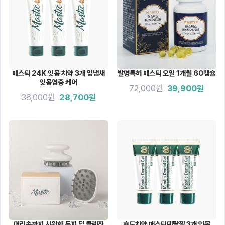
매스틱 24K 잇몸 치약 3개 입냄새
발명특허 매스틱 오일 1개월 60캡슐
잇몸염증 케어
72,000원
39,900원
36,000원
28,700원
머리속까지 시원한 두피 딥 클렌징
효도치약 매스틱덴탈젤 3개 잇몸