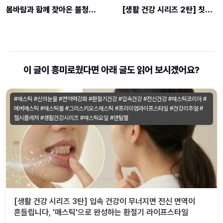
봄바람과 함께 찾아온 불청객, 미세먼지 '클렌징' 대작전 (얼굴부터 두피까지)
[생활 건강 시리즈 2탄] 칫솔이 닿지 않는 '1mm'의 비밀, 당신의 숨결이 바뀌는 결정적 차이
이 글이 흥미로웠다면 아래 글도 읽어 보시겠어요?
#매스틱 #신의눈물 #면역력강화 #환절기건강 #입속건강 #전신건강 #매스틱코리아 #
에버매스틱 #매스틱몰 #그리스키오스매스틱 #프리미엄라이프스타일 #건강리추얼 #
헬시플레저 #생활건강시리즈 #매스틱오일 #덴탈젤
[생활 건강 시리즈 3탄] 입속 건강이 무너지면 전신 면역이
흔들립니다, '매스틱'으로 완성하는 환절기 라이프스타일