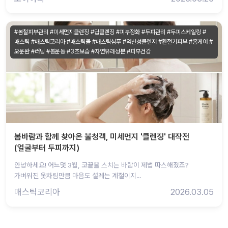
#봄철피부관리 #미세먼지클렌징 #딥클렌징 #피부정화 #두피관리 #두피스케일링 #
매스틱 #매스틱코리아 #매스틱몰 #매스틱샴푸 #약산성클렌저 #환절기피부 #홈케어 #
오운완 #러닝 #봄운동 #3초보습 #자연유래성분 #피부건강
봄바람과 함께 찾아온 불청객, 미세먼지 '클렌징' 대작전
(얼굴부터 두피까지)
안녕하세요! 어느덧 3월, 코끝을 스치는 바람이 제법 따스해졌죠?
가벼워진 옷차림만큼 마음도 설레는 계절이지...
매스틱코리아
2026.03.05