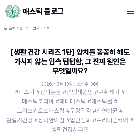
매스틱 블로그
블로그 홈
현재 포스트
[생활 건강 시리즈 1탄] 양치를 꼼꼼히 해도
가시지 않는 입속 텁텁함, 그 진짜 원인은
무엇일까요?
2026년 3월 19일 | 조회수: 366
#매스틱 #신의눈물 #입냄새원인 #구취제거 #
매스틱코리아 #에버매스틱 #매스틱몰 #
그리스키오스매스틱 #구강건강 #천연항균 #
환절기건강 #상쾌한아침 #입안정화 #프리미엄케어 #
생활건강시리즈