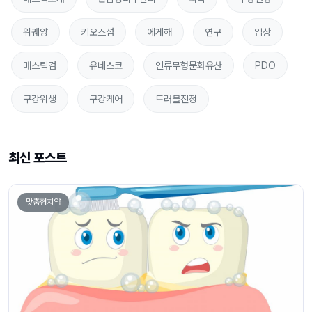
위궤양
키오스섬
에게해
연구
임상
매스틱검
유네스코
인류무형문화유산
PDO
구강위생
구강케어
트러블진정
최신 포스트
맞춤형치약